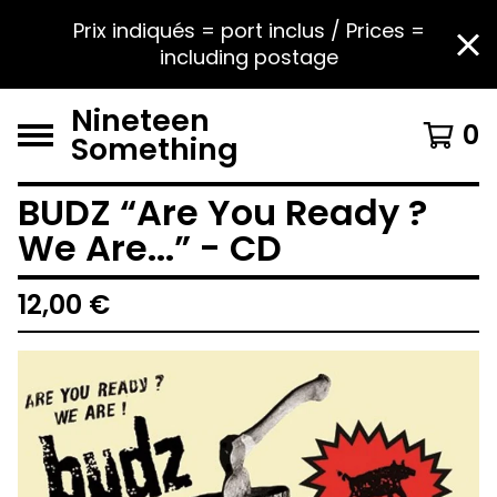
Prix indiqués = port inclus / Prices =
including postage
Nineteen
0
Something
BUDZ “Are You Ready ?
We Are...” - CD
12,00
€