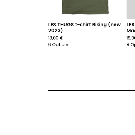
LES THUGS t-shirt Biking (new
LES
2023)
Mas
18,00
€
18,
6 Options
8 O