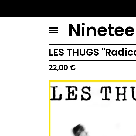
Ninete
LES THUGS "Radica
22,00
€