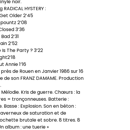
nyle noir.
ng RADICAL HYSTERY :
Get Older 2’45
hpountz 2’08
Closed 3’36
 Bad 2’31
ain 2’52
Is The Party ? 3’22
ight2’18
t Annie 1’16
 près de Rouen en Janvier 1986 sur 16
rise de son FRANZ DAMAME. Production
.
. Mélodie. Kris de guerre. Chœurs : la
ares = tronçonneuses. Batterie :
e. Basse : Explosion. Son en béton :
averneux de saturation et de
ochette brutale et sobre. 8 titres. 8
n album : une tuerie »