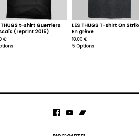
 THUGS t-shirt Guerriers
LES THUGS T-shirt On Strik
saïs (reprint 2015)
En grève
00
€
18,00
€
ptions
5 Options