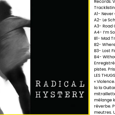
Records. Vi
Tracklisti
A1- Never 
A2- Le Sc
A3- Road 
A4- I’m So
B1- Mad Tr
B2- Where 
B3- Lost F
B4- Withou
Enregistré
pistes. P
LES THUGS
« Violence
la la Guit
mitraillett
mélange k
réverbe. P
meutres. U