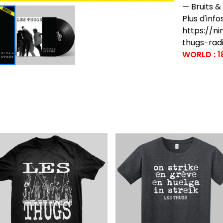
— Bruits & 
Plus d'infos
https://n
thugs-rad
WORLD : 1