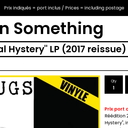
Prix indiqués = port inclus / Prices = including postage
en Something
l Hystery" LP (2017 reissue)
Qty
Prix port
Réédition 
Hystery", i