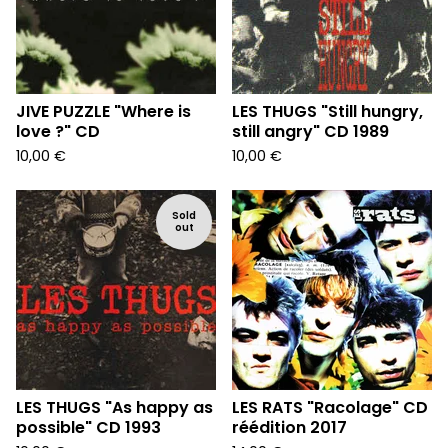
JIVE PUZZLE "Where is
LES THUGS "Still hungry,
love ?" CD
still angry" CD 1989
10,00
€
10,00
€
Sold
out
LES THUGS "As happy as
LES RATS "Racolage" CD
possible" CD 1993
réédition 2017