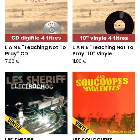
L A N E "Teaching Not To
L A N E "Teaching Not To
Pray" CD
Pray" 10" Vinyle
7,00
€
11,00
€
LES SHERIFF
LES SOUCOUPES