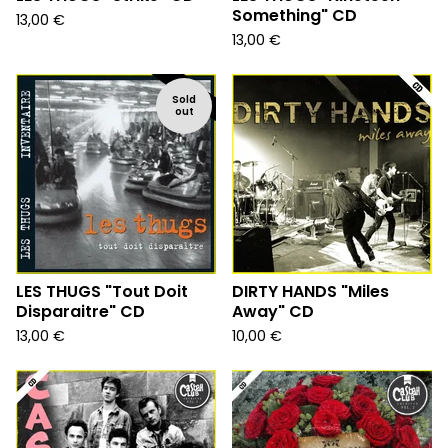
Something" CD
13,00
€
13,00
€
Sold
out
LES THUGS "Tout Doit
DIRTY HANDS "Miles
Disparaitre" CD
Away" CD
13,00
€
10,00
€