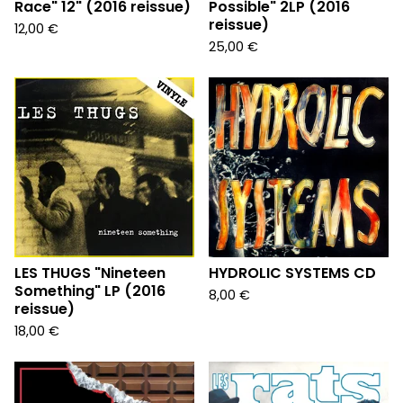
Race" 12" (2016 reissue)
Possible" 2LP (2016
reissue)
12,00
€
25,00
€
LES THUGS "Nineteen
HYDROLIC SYSTEMS CD
Something" LP (2016
8,00
€
reissue)
18,00
€