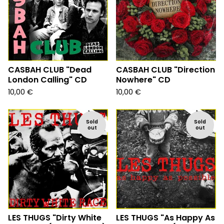
CASBAH CLUB "Dead
CASBAH CLUB "Direction
London Calling" CD
Nowhere" CD
10,00
€
10,00
€
Sold
Sold
out
out
LES THUGS "Dirty White
LES THUGS "As Happy As