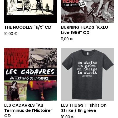
THE NOODLES "s/t" CD
BURNING HEADS "KXLU
Live 1999" CD
10,00
€
11,00
€
LES CADAVRES "Au
LES THUGS T-shirt On
Terminus de l'Histoire"
Strike / En grève
CD
18,00
€