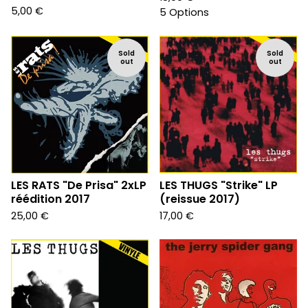
5,00
€
5 Options
Sold
Sold
out
out
LES RATS "De Prisa" 2xLP
LES THUGS "Strike" LP
réédition 2017
(reissue 2017)
25,00
€
17,00
€