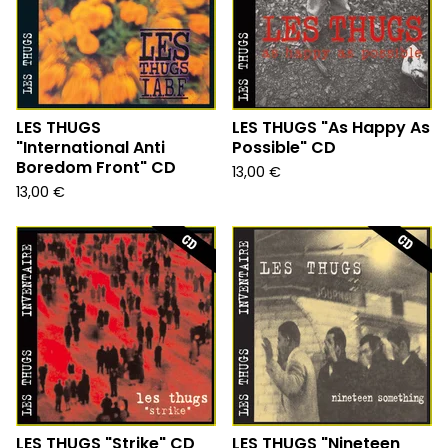
LES THUGS
LES THUGS "As Happy As
"International Anti
Possible" CD
Boredom Front" CD
13,00
€
13,00
€
LES THUGS "Strike" CD
LES THUGS "Nineteen