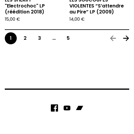
"Electrochoc" LP
VIOLENTES “S’attendre
(réédition 2018)
au Pire” LP (2009)
15,00
€
14,00
€
1
2
3
…
5