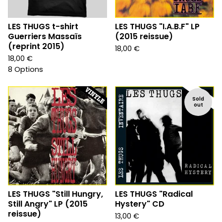
LES THUGS t-shirt
LES THUGS "I.A.B.F" LP
Guerriers Massaïs
(2015 reissue)
(reprint 2015)
18,00
€
18,00
€
8 Options
Sold
out
LES THUGS "Still Hungry,
LES THUGS "Radical
Still Angry" LP (2015
Hystery" CD
reissue)
13,00
€