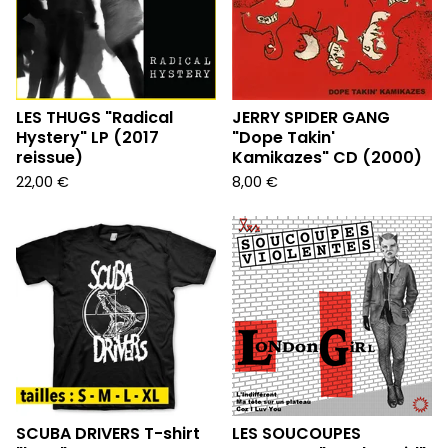
LES THUGS "Radical
JERRY SPIDER GANG
Hystery" LP (2017
"Dope Takin'
reissue)
Kamikazes" CD (2000)
22,00
€
8,00
€
SCUBA DRIVERS T-shirt
LES SOUCOUPES