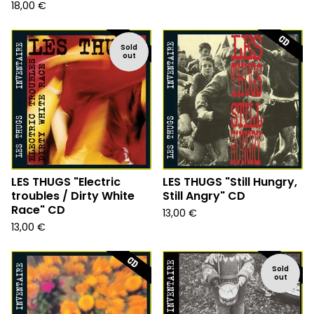
18,00
€
Sold
out
LES THUGS "Electric
LES THUGS "Still Hungry,
troubles / Dirty White
Still Angry" CD
Race" CD
13,00
€
13,00
€
Sold
out